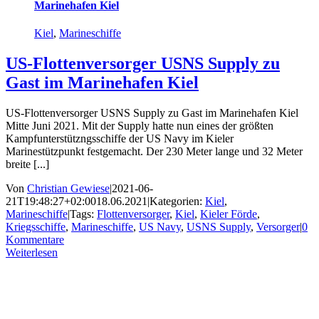
Marinehafen Kiel
Kiel
,
Marineschiffe
US-Flottenversorger USNS Supply zu
Gast im Marinehafen Kiel
US-Flottenversorger USNS Supply zu Gast im Marinehafen Kiel
Mitte Juni 2021. Mit der Supply hatte nun eines der größten
Kampfunterstützngsschiffe der US Navy im Kieler
Marinestützpunkt festgemacht. Der 230 Meter lange und 32 Meter
breite [...]
Von
Christian Gewiese
|
2021-06-
21T19:48:27+02:00
18.06.2021
|
Kategorien:
Kiel
,
Marineschiffe
|
Tags:
Flottenversorger
,
Kiel
,
Kieler Förde
,
Kriegsschiffe
,
Marineschiffe
,
US Navy
,
USNS Supply
,
Versorger
|
0
Kommentare
Weiterlesen