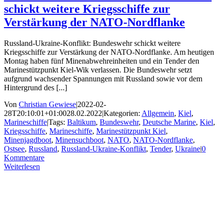
schickt weitere Kriegsschiffe zur
Verstärkung der NATO-Nordflanke
Russland-Ukraine-Konflikt: Bundeswehr schickt weitere
Kriegsschiffe zur Verstärkung der NATO-Nordflanke. Am heutigen
Montag haben fünf Minenabwehreinheiten und ein Tender den
Marinestützpunkt Kiel-Wik verlassen. Die Bundeswehr setzt
aufgrund wachsender Spannungen mit Russland sowie vor dem
Hintergrund des [...]
Von
Christian Gewiese
|
2022-02-
28T20:10:01+01:00
28.02.2022
|
Kategorien:
Allgemein
,
Kiel
,
Marineschiffe
|
Tags:
Baltikum
,
Bundeswehr
,
Deutsche Marine
,
Kiel
,
Kriegsschiffe
,
Marineschiffe
,
Marinestützpunkt Kiel
,
Minenjagdboot
,
Minensuchboot
,
NATO
,
NATO-Nordflanke
,
Ostsee
,
Russland
,
Russland-Ukraine-Konflikt
,
Tender
,
Ukraine
|
0
Kommentare
Weiterlesen