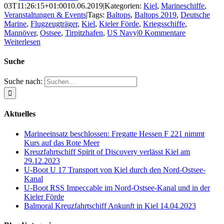
03T11:26:15+01:00
10.06.2019
|
Kategorien:
Kiel
,
Marineschiffe
,
Veranstaltungen & Events
|
Tags:
Baltops
,
Baltops 2019
,
Deutsche
Marine
,
Flugzeugträger
,
Kiel
,
Kieler Förde
,
Kriegsschiffe
,
Mannöver
,
Ostsee
,
Tirpitzhafen
,
US Navy
|
0 Kommentare
Weiterlesen
Suche
Suche nach:
Aktuelles
Marineeinsatz beschlossen: Fregatte Hessen F 221 nimmt
Kurs auf das Rote Meer
Kreuzfahrtschiff Spirit of Discovery verlässt Kiel am
29.12.2023
U-Boot U 17 Transport von Kiel durch den Nord-Ostsee-
Kanal
U-Boot RSS Impeccable im Nord-Ostsee-Kanal und in der
Kieler Förde
Balmoral Kreuzfahrtschiff Ankunft in Kiel 14.04.2023