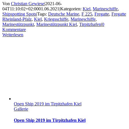
Von
Christian Gewiese
|
2021-06-
04T11:10:02+02:00
01.06.2021
|
Kategorien:
Kiel
,
Marineschiffe
,
Shipspotting Spots
|
Tags:
Deutsche Marine
,
F 225
,
Fregatte
,
Fregatte
Rheinland-Pfalz
,
Kiel
,
Kriegsschiffe
,
Marineschiffe
,
Marinestützpunkt
,
Marinestützpunkt Kiel
,
Tirpitzhafen
|
0
Kommentare
Weiterlesen
Open Ship 2019 im Tirpitzhafen Kiel
Gallerie
Open Ship 2019 im Tirpitzhafen Kiel