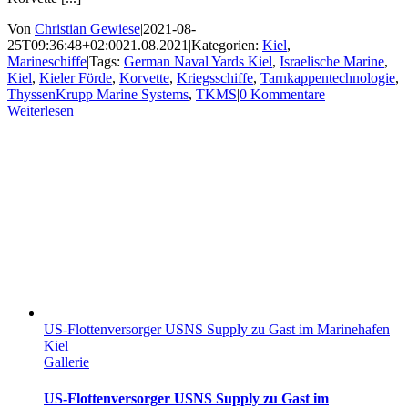
Von
Christian Gewiese
|
2021-08-
25T09:36:48+02:00
21.08.2021
|
Kategorien:
Kiel
,
Marineschiffe
|
Tags:
German Naval Yards Kiel
,
Israelische Marine
,
Kiel
,
Kieler Förde
,
Korvette
,
Kriegsschiffe
,
Tarnkappentechnologie
,
ThyssenKrupp Marine Systems
,
TKMS
|
0 Kommentare
Weiterlesen
US-Flottenversorger USNS Supply zu Gast im Marinehafen
Kiel
Gallerie
US-Flottenversorger USNS Supply zu Gast im