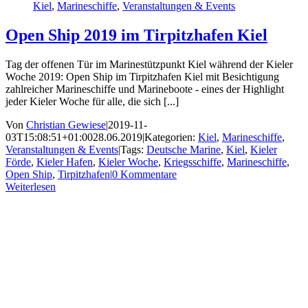
Kiel
,
Marineschiffe
,
Veranstaltungen & Events
Open Ship 2019 im Tirpitzhafen Kiel
Tag der offenen Tür im Marinestützpunkt Kiel während der Kieler
Woche 2019: Open Ship im Tirpitzhafen Kiel mit Besichtigung
zahlreicher Marineschiffe und Marineboote - eines der Highlight
jeder Kieler Woche für alle, die sich [...]
Von
Christian Gewiese
|
2019-11-
03T15:08:51+01:00
28.06.2019
|
Kategorien:
Kiel
,
Marineschiffe
,
Veranstaltungen & Events
|
Tags:
Deutsche Marine
,
Kiel
,
Kieler
Förde
,
Kieler Hafen
,
Kieler Woche
,
Kriegsschiffe
,
Marineschiffe
,
Open Ship
,
Tirpitzhafen
|
0 Kommentare
Weiterlesen