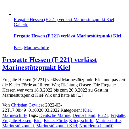
Fregatte Hessen (F 221) verlässt Marinestützpunkt Kiel
Gallerie
Fregatte Hessen (F 221) verlässt Marinestützpunkt Kiel
Kiel
,
Marineschiffe
Fregatte Hessen (F 221) verlässt
Marinestützpunkt Kiel
Fregatte Hessen (F 221) verlässt Marinestützpunkt Kiel und passiert
die Kieler Förde auf ihrem Weg Richtung Ostsee. Die Fregatte
Hessen war vom 18.3.2022 bis zum 20.3.2022 zu Gast im
Marinestützpunkt Kiel-Wik und hatte ab [...]
Von
Christian Gewiese
|
2022-03-
22T17:08:49+01:00
20.03.2022
|
Kategorien:
Kiel
,
Marineschiffe
|
Tags:
Deutsche Marine
,
Deutschland
,
F 221
,
Fregatte
,
Fregatte Hessen
,
Kiel
,
Kieler Förde
,
Kriegsschiffe
,
Marineschiffe
,
Marinestützpunkt
,
Marinestützpunkt Kiel
,
Norddeutschland
|
0