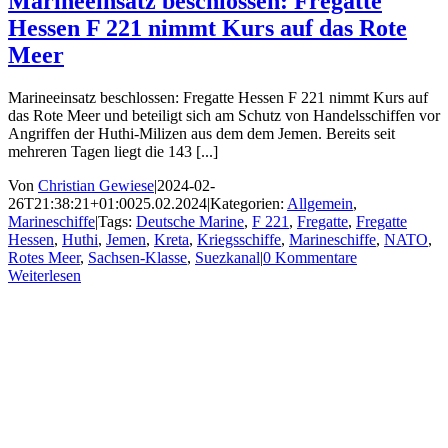
Marineeinsatz beschlossen: Fregatte
Hessen F 221 nimmt Kurs auf das Rote
Meer
Marineeinsatz beschlossen: Fregatte Hessen F 221 nimmt Kurs auf
das Rote Meer und beteiligt sich am Schutz von Handelsschiffen vor
Angriffen der Huthi-Milizen aus dem dem Jemen. Bereits seit
mehreren Tagen liegt die 143 [...]
Von
Christian Gewiese
|
2024-02-
26T21:38:21+01:00
25.02.2024
|
Kategorien:
Allgemein
,
Marineschiffe
|
Tags:
Deutsche Marine
,
F 221
,
Fregatte
,
Fregatte
Hessen
,
Huthi
,
Jemen
,
Kreta
,
Kriegsschiffe
,
Marineschiffe
,
NATO
,
Rotes Meer
,
Sachsen-Klasse
,
Suezkanal
|
0 Kommentare
Weiterlesen