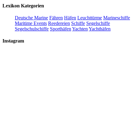
Lexikon Kategorien
Deutsche Marine
Fähren
Häfen
Leuchttürme
Marineschiffe
Maritime Events
Reedereien
Schiffe
Segelschiffe
Segelschulschiffe
Sporthäfen
Yachten
Yachthäfen
Instagram