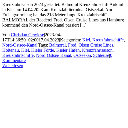
Kreuzfahrtsaison 2023 gestartet: Balmoral Kreuzfahrtschiff Ankunft
in Kiel am 14.04.2023 am Kreuzfahrtterminal Ostseekai. Am
Freitagvormittag hat das 218 Meter lange Kreuzfahrtschiff
BALMORAL der Reederei Fred. Olsen Cruise Lines aus Hamburg
kommend den Nord-Ostsee-Kanal passiert [...]
Von
Christian Gewiese
|
2023-04-
17T14:36:50+02:00
17.04.2023
|
Kategorien:
Kiel
,
Kreuzfahrtschiffe
,
Nord-Ostsee-Kanal
|
Tags:
Balmoral
,
Fred. Olsen Cruise Lines
,
Holtenau
,
Kiel
,
Kieler Förde
,
Kieler Hafen
,
Kreuzfahrtsaison
,
Kreuzfahrtschiffe
,
Nord-Ostsee-Kanal
,
Ostseekai
,
Schleuse
|
0
Kommentare
Weiterlesen