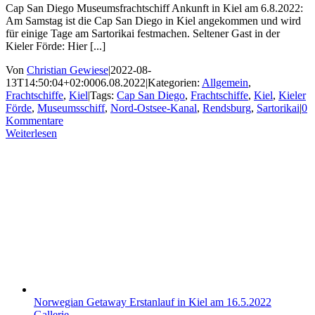
Cap San Diego Museumsfrachtschiff Ankunft in Kiel am 6.8.2022:
Am Samstag ist die Cap San Diego in Kiel angekommen und wird
für einige Tage am Sartorikai festmachen. Seltener Gast in der
Kieler Förde: Hier [...]
Von
Christian Gewiese
|
2022-08-
13T14:50:04+02:00
06.08.2022
|
Kategorien:
Allgemein
,
Frachtschiffe
,
Kiel
|
Tags:
Cap San Diego
,
Frachtschiffe
,
Kiel
,
Kieler
Förde
,
Museumsschiff
,
Nord-Ostsee-Kanal
,
Rendsburg
,
Sartorikai
|
0
Kommentare
Weiterlesen
Norwegian Getaway Erstanlauf in Kiel am 16.5.2022
Gallerie