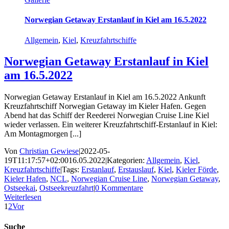
Norwegian Getaway Erstanlauf in Kiel am 16.5.2022
Allgemein
,
Kiel
,
Kreuzfahrtschiffe
Norwegian Getaway Erstanlauf in Kiel
am 16.5.2022
Norwegian Getaway Erstanlauf in Kiel am 16.5.2022 Ankunft
Kreuzfahrtschiff Norwegian Getaway im Kieler Hafen. Gegen
Abend hat das Schiff der Reederei Norwegian Cruise Line Kiel
wieder verlassen. Ein weiterer Kreuzfahrtschiff-Erstanlauf in Kiel:
Am Montagmorgen [...]
Von
Christian Gewiese
|
2022-05-
19T11:17:57+02:00
16.05.2022
|
Kategorien:
Allgemein
,
Kiel
,
Kreuzfahrtschiffe
|
Tags:
Erstanlauf
,
Erstauslauf
,
Kiel
,
Kieler Förde
,
Kieler Hafen
,
NCL
,
Norwegian Cruise Line
,
Norwegian Getaway
,
Ostseekai
,
Ostseekreuzfahrt
|
0 Kommentare
Weiterlesen
1
2
Vor
Suche