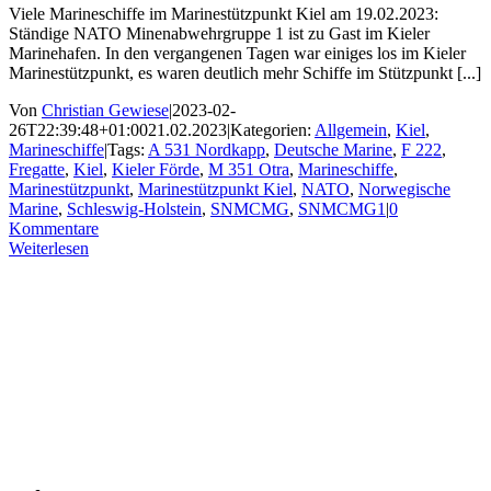
Viele Marineschiffe im Marinestützpunkt Kiel am 19.02.2023:
Ständige NATO Minenabwehrgruppe 1 ist zu Gast im Kieler
Marinehafen. In den vergangenen Tagen war einiges los im Kieler
Marinestützpunkt, es waren deutlich mehr Schiffe im Stützpunkt [...]
Von
Christian Gewiese
|
2023-02-
26T22:39:48+01:00
21.02.2023
|
Kategorien:
Allgemein
,
Kiel
,
Marineschiffe
|
Tags:
A 531 Nordkapp
,
Deutsche Marine
,
F 222
,
Fregatte
,
Kiel
,
Kieler Förde
,
M 351 Otra
,
Marineschiffe
,
Marinestützpunkt
,
Marinestützpunkt Kiel
,
NATO
,
Norwegische
Marine
,
Schleswig-Holstein
,
SNMCMG
,
SNMCMG1
|
0
Kommentare
Weiterlesen