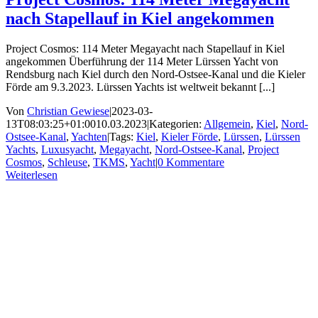
nach Stapellauf in Kiel angekommen
Project Cosmos: 114 Meter Megayacht nach Stapellauf in Kiel
angekommen Überführung der 114 Meter Lürssen Yacht von
Rendsburg nach Kiel durch den Nord-Ostsee-Kanal und die Kieler
Förde am 9.3.2023. Lürssen Yachts ist weltweit bekannt [...]
Von
Christian Gewiese
|
2023-03-
13T08:03:25+01:00
10.03.2023
|
Kategorien:
Allgemein
,
Kiel
,
Nord-
Ostsee-Kanal
,
Yachten
|
Tags:
Kiel
,
Kieler Förde
,
Lürssen
,
Lürssen
Yachts
,
Luxusyacht
,
Megayacht
,
Nord-Ostsee-Kanal
,
Project
Cosmos
,
Schleuse
,
TKMS
,
Yacht
|
0 Kommentare
Weiterlesen