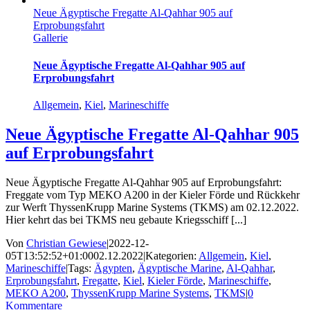
Neue Ägyptische Fregatte Al-Qahhar 905 auf
Erprobungsfahrt
Gallerie
Neue Ägyptische Fregatte Al-Qahhar 905 auf
Erprobungsfahrt
Allgemein
,
Kiel
,
Marineschiffe
Neue Ägyptische Fregatte Al-Qahhar 905
auf Erprobungsfahrt
Neue Ägyptische Fregatte Al-Qahhar 905 auf Erprobungsfahrt:
Freggate vom Typ MEKO A200 in der Kieler Förde und Rückkehr
zur Werft ThyssenKrupp Marine Systems (TKMS) am 02.12.2022.
Hier kehrt das bei TKMS neu gebaute Kriegsschiff [...]
Von
Christian Gewiese
|
2022-12-
05T13:52:52+01:00
02.12.2022
|
Kategorien:
Allgemein
,
Kiel
,
Marineschiffe
|
Tags:
Ägypten
,
Ägyptische Marine
,
Al-Qahhar
,
Erprobungsfahrt
,
Fregatte
,
Kiel
,
Kieler Förde
,
Marineschiffe
,
MEKO A200
,
ThyssenKrupp Marine Systems
,
TKMS
|
0
Kommentare