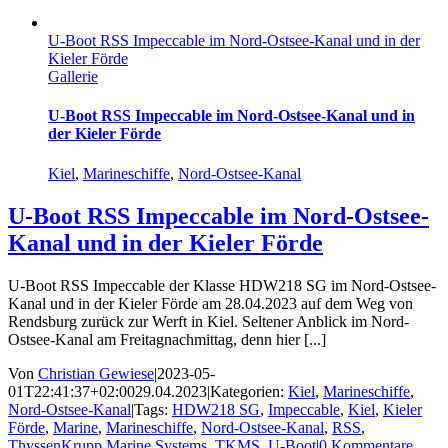
U-Boot RSS Impeccable im Nord-Ostsee-Kanal und in der
Kieler Förde
Gallerie
U-Boot RSS Impeccable im Nord-Ostsee-Kanal und in
der Kieler Förde
Kiel
,
Marineschiffe
,
Nord-Ostsee-Kanal
U-Boot RSS Impeccable im Nord-Ostsee-
Kanal und in der Kieler Förde
U-Boot RSS Impeccable der Klasse HDW218 SG im Nord-Ostsee-
Kanal und in der Kieler Förde am 28.04.2023 auf dem Weg von
Rendsburg zurück zur Werft in Kiel. Seltener Anblick im Nord-
Ostsee-Kanal am Freitagnachmittag, denn hier [...]
Von
Christian Gewiese
|
2023-05-
01T22:41:37+02:00
29.04.2023
|
Kategorien:
Kiel
,
Marineschiffe
,
Nord-Ostsee-Kanal
|
Tags:
HDW218 SG
,
Impeccable
,
Kiel
,
Kieler
Förde
,
Marine
,
Marineschiffe
,
Nord-Ostsee-Kanal
,
RSS
,
ThyssenKrupp Marine Systems
,
TKMS
,
U-Boot
|
0 Kommentare