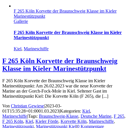
F 265 Köln Korvette der Braunschweig Klasse im Kieler
Marinestützpunkt
Gallerie
F 265 Köln Korvette der Braunschweig Klasse im Kieler
Marinestützpunkt
Kiel
,
Marineschiffe
F 265 Köln Korvette der Braunschweig
Klasse im Kieler Marinestützpunkt
F 265 Köln Korvette der Braunschweig Klasse im Kieler
Marinestützpunkt: Am 26.02.2023 war die neue Korvette der
Marine an der Gorch-Fock-Mole in Kiel. Seltener Gast im
Marinestützpunkt Kiel: Die Korvette Köln (F 265), die [...]
Von
Christian Gewiese
|
2023-03-
01T15:35:28+01:00
01.03.2023
|
Kategorien:
Kiel
,
Marineschiffe
|
Tags:
Braunschweig-Klasse
,
Deutsche Marine
,
F 265
,
F 265 Köln
,
Kiel
,
Kieler Förde
,
Korvette Köln
,
Marineschiffe
,
Marinestützpunkt
,
Marinestützpunkt Kiel
|
0 Kommentare