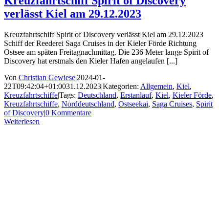
Kreuzfahrtschiff Spirit of Discovery
verlässt Kiel am 29.12.2023
Kreuzfahrtschiff Spirit of Discovery verlässt Kiel am 29.12.2023
Schiff der Reederei Saga Cruises in der Kieler Förde Richtung
Ostsee am späten Freitagnachmittag. Die 236 Meter lange Spirit of
Discovery hat erstmals den Kieler Hafen angelaufen [...]
Von
Christian Gewiese
|
2024-01-
22T09:42:04+01:00
31.12.2023
|
Kategorien:
Allgemein
,
Kiel
,
Kreuzfahrtschiffe
|
Tags:
Deutschland
,
Erstanlauf
,
Kiel
,
Kieler Förde
,
Kreuzfahrtschiffe
,
Norddeutschland
,
Ostseekai
,
Saga Cruises
,
Spirit
of Discovery
|
0 Kommentare
Weiterlesen