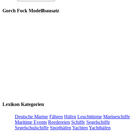
Gorch Fock Modellbausatz
Lexikon Kategorien
Deutsche Marine
Fähren
Häfen
Leuchttürme
Marineschiffe
Maritime Events
Reedereien
Schiffe
Segelschiffe
Segelschulschiffe
Sporthäfen
Yachten
Yachthäfen