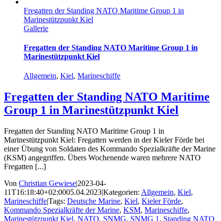
Fregatten der Standing NATO Maritime Group 1 in
Marinestützpunkt Kiel
Gallerie
Fregatten der Standing NATO Maritime Group 1 in
Marinestützpunkt Kiel
Allgemein
,
Kiel
,
Marineschiffe
Fregatten der Standing NATO Maritime
Group 1 in Marinestützpunkt Kiel
Fregatten der Standing NATO Maritime Group 1 in
Marinestützpunkt Kiel: Fregatten werden in der Kieler Förde bei
einer Übung von Soldaten des Kommando Spezialkräfte der Marine
(KSM) angegriffen. Übers Wochenende waren mehrere NATO
Fregatten [...]
Von
Christian Gewiese
|
2023-04-
11T16:18:40+02:00
05.04.2023
|
Kategorien:
Allgemein
,
Kiel
,
Marineschiffe
|
Tags:
Deutsche Marine
,
Kiel
,
Kieler Förde
,
Kommando Spezialkräfte der Marine
,
KSM
,
Marineschiffe
,
Marinestützpunkt Kiel
,
NATO
,
SNMG
,
SNMG 1
,
Standing NATO