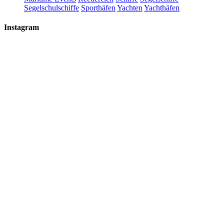
Segelschulschiffe
Sporthäfen
Yachten
Yachthäfen
Instagram