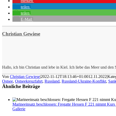
merken
teilen
teilen
E-Mail
Christian Gewiese
Hallo, ich bin Christian und lebe in Kiel. Ich liebe das Meer und den S
Von
Christian Gewiese
|
2022-11-12T18:13:46+01:00
12.11.2022
|
Kate
Ostsee
,
Ostseekreuzfahrt
,
Russland
,
Russland-Ukraine-Konflikt
,
Sank
Ähnliche Beiträge
Marineeinsatz beschlossen: Fregatte Hessen F 221 nimmt Kurs
Gallerie