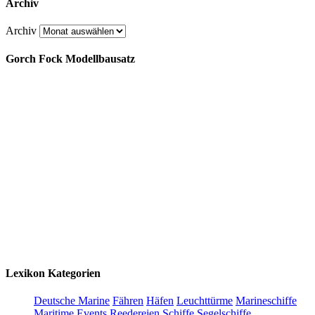
Archiv
Archiv
Gorch Fock Modellbausatz
Lexikon Kategorien
Deutsche Marine
Fähren
Häfen
Leuchttürme
Marineschiffe
Maritime Events
Reedereien
Schiffe
Segelschiffe