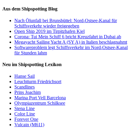
Aus dem Shipspotting Blog
Nach Ölunfall bei Brunsbüttel: Nord-Ostsee-Kanal für
Schiffsverkehr wieder freigegeben
Open Ship 2019 im Tirpitzhafen Kiel
Corona: Tui Mein Schiff 6 bricht Kreuzfahrt in Dubai ab
Megayacht Sailing Yacht A (SY A) in Italien beschlagnahmt
Softwareproblem legt Schiffsverkehr im Nord-Ostsee-Kanal
für Stunden lahm
Neu im Shipspotting Lexikon
Hanse Sail
Leuchtturm Friedrichsort
Scandlines
Prins Joachim
Marina Port Vell Barcelona
Olympiazentrum Schilksee
Stena Line
Color Line
Forever One
Vulcain (M611)