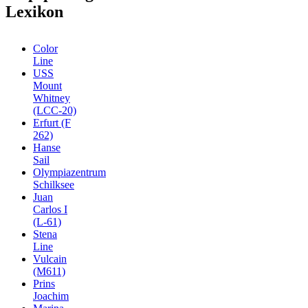
Lexikon
Color
Line
USS
Mount
Whitney
(LCC-20)
Erfurt (F
262)
Hanse
Sail
Olympiazentrum
Schilksee
Juan
Carlos I
(L-61)
Stena
Line
Vulcain
(M611)
Prins
Joachim