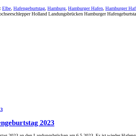
:
Elbe
,
Hafengeburtstag
,
Hamburg
,
Hamburger Hafen
,
Hamburger Hafe
ochseeschlepper Holland Landungsbrücken Hamburger Hafengeburtst
23
geburtstag 2023
g 2023 an den Landungsbrücken am 6.5.2023. Es ist wieder Hafengebu