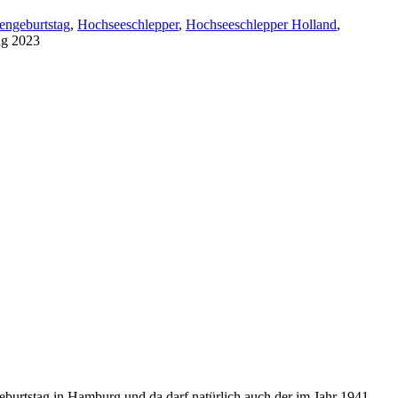
ngeburtstag
,
Hochseeschlepper
,
Hochseeschlepper Holland
,
ag 2023
rtstag in Hamburg und da darf natürlich auch der im Jahr 1941