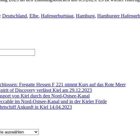
:
Deutschland
,
Elbe
,
Hafengeburtstag
,
Hamburg
,
Hamburger Hafengebu
chlossen: Fregatte Hessen F 221 nimmt Kurs auf das Rote Meer
Spirit of Discovery verlässt Kiel am 29.12.2023
sport von Kiel durch den Nord-Ostsee-Kanal
cable im Nord-Ostsee-Kanal und in der Kieler Förde
rtschiff Ankunft in Kiel 14.04.2023