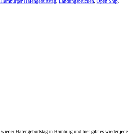
,
Hamburger Hafengeburtstag
,
Landungsbrücken
,
Open Ship
,
ieder Hafengeburtstag in Hamburg und hier gibt es wieder jede