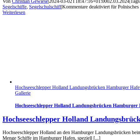
Von
Christian Gewiese
|
2024-03-02T18:47:16+01:00
02.03.2024
|
Tags
Segelschiffe
,
Segelschulschiff
|
Kommentare deaktiviert
für Polnisches
Weiterlesen
Hochseeschlepper Holland Landungsbrücken Hamburger Hafe
Gallerie
Hochseeschlepper Holland Landungsbrücken Hamburger H
Hochseeschlepper Holland Landungsbrüc
Hochseeschlepper Holland an den Hamburger Landungsbrücken beim H
Menge Schiffe im Hamburger Hafen, speziell [...]