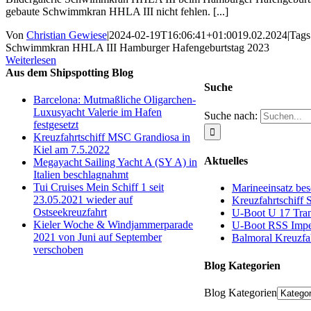
gebaute Schwimmkran HHLA III nicht fehlen. [...]
Von
Christian Gewiese
|
2024-02-19T16:06:41+01:00
19.02.2024
|
Tags
Schwimmkran HHLA III Hamburger Hafengeburtstag 2023
Weiterlesen
Aus dem Shipspotting Blog
Suche
Barcelona: Mutmaßliche Oligarchen-
Luxusyacht Valerie im Hafen
Suche nach:
festgesetzt
Kreuzfahrtschiff MSC Grandiosa in
Kiel am 7.5.2022
Aktuelles
Megayacht Sailing Yacht A (SY A) in
Italien beschlagnahmt
Tui Cruises Mein Schiff 1 seit
Marineeinsatz bes
23.05.2021 wieder auf
Kreuzfahrtschiff 
Ostseekreuzfahrt
U-Boot U 17 Tran
Kieler Woche & Windjammerparade
U-Boot RSS Impec
2021 von Juni auf September
Balmoral Kreuzfah
verschoben
Blog Kategorien
Blog Kategorien