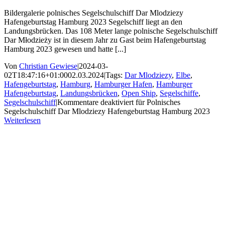
Bildergalerie polnisches Segelschulschiff Dar Mlodziezy
Hafengeburtstag Hamburg 2023 Segelschiff liegt an den
Landungsbrücken. Das 108 Meter lange polnische Segelschulschiff
Dar Młodzieży ist in diesem Jahr zu Gast beim Hafengeburtstag
Hamburg 2023 gewesen und hatte [...]
Von
Christian Gewiese
|
2024-03-
02T18:47:16+01:00
02.03.2024
|
Tags:
Dar Mlodziezy
,
Elbe
,
Hafengeburtstag
,
Hamburg
,
Hamburger Hafen
,
Hamburger
Hafengeburtstag
,
Landungsbrücken
,
Open Ship
,
Segelschiffe
,
Segelschulschiff
|
Kommentare deaktiviert
für Polnisches
Segelschulschiff Dar Mlodziezy Hafengeburtstag Hamburg 2023
Weiterlesen