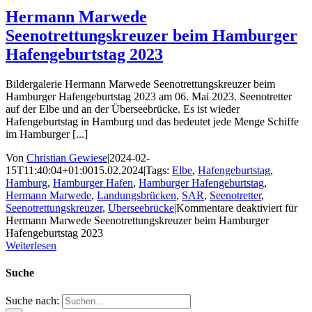
Hermann Marwede
Seenotrettungskreuzer beim Hamburger
Hafengeburtstag 2023
Bildergalerie Hermann Marwede Seenotrettungskreuzer beim
Hamburger Hafengeburtstag 2023 am 06. Mai 2023. Seenotretter
auf der Elbe und an der Überseebrücke. Es ist wieder
Hafengeburtstag in Hamburg und das bedeutet jede Menge Schiffe
im Hamburger [...]
Von
Christian Gewiese
|
2024-02-
15T11:40:04+01:00
15.02.2024
|
Tags:
Elbe
,
Hafengeburtstag
,
Hamburg
,
Hamburger Hafen
,
Hamburger Hafengeburtstag
,
Hermann Marwede
,
Landungsbrücken
,
SAR
,
Seenotretter
,
Seenotrettungskreuzer
,
Überseebrücke
|
Kommentare deaktiviert
für
Hermann Marwede Seenotrettungskreuzer beim Hamburger
Hafengeburtstag 2023
Weiterlesen
Suche
Suche nach: