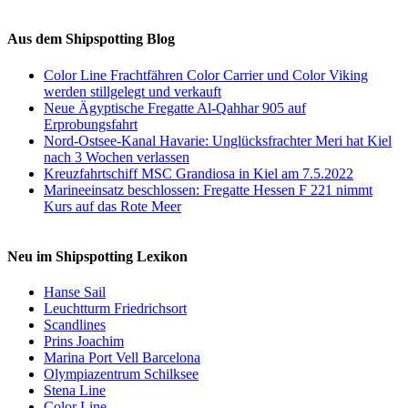
Auf Instagram folgen
Aus dem Shipspotting Blog
Color Line Frachtfähren Color Carrier und Color Viking
werden stillgelegt und verkauft
Neue Ägyptische Fregatte Al-Qahhar 905 auf
Erprobungsfahrt
Nord-Ostsee-Kanal Havarie: Unglücksfrachter Meri hat Kiel
nach 3 Wochen verlassen
Kreuzfahrtschiff MSC Grandiosa in Kiel am 7.5.2022
Marineeinsatz beschlossen: Fregatte Hessen F 221 nimmt
Kurs auf das Rote Meer
Neu im Shipspotting Lexikon
Hanse Sail
Leuchtturm Friedrichsort
Scandlines
Prins Joachim
Marina Port Vell Barcelona
Olympiazentrum Schilksee
Stena Line
Color Line