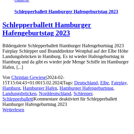
Schlepperballett Hamburger Hafengeburtstag 2023
Schlepperballett Hamburger
Hafengeburtstag 2023
Bildergalerie Schlepperballett Hamburger Hafengeburtstag 2023
Fairplay Schlepper und Branddirektor Westphal auf der Elbe Höhe
Landungsbrücken in Hamburg. Es ist wieder Hafengeburtstag in
Hamburg und da gibt es wieder jede Menge Schiffe im Hamburger
Hafen, [...]
Von
Christian Gewiese
|
2024-02-
15T15:04:43+01:00
15.02.2024
|
Tags:
Deutschland
,
Elbe
,
Fairplay
,
Hamburg
,
Hamburger Hafen
,
Hamburger Hafengeburtstag
,
Landungsbrücken
,
Norddeutschland
,
Schlepper
,
Schlepperballett
|
Kommentare deaktiviert
für Schlepperballett
Hamburger Hafengeburtstag 2023
Weiterlesen