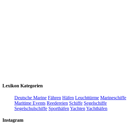
Lexikon Kategorien
Deutsche Marine
Fähren
Häfen
Leuchttürme
Marineschiffe
Maritime Events
Reedereien
Schiffe
Segelschiffe
Segelschulschiffe
Sporthäfen
Yachten
Yachthäfen
Instagram