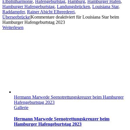
Elbphilharmonie
,
Hafengeburtstag
,
Hamburg
,
Hamburger Hafen
,
Hamburger Hafengeburtstag
,
Landungsbrücken
,
Louisiana Star
,
Raddampfer
,
Rainer Abicht Elbreederei
,
Überseebrücke
|
Kommentare deaktiviert
für Louisiana Star beim
Hamburger Hafengeburtstag 2023
Weiterlesen
Hermann Marwede Seenotrettungskreuzer beim Hamburger
Hafengeburtstag 2023
Gallerie
Hermann Marwede Seenotrettungskreuzer beim
Hamburger Hafengeburtstag 2023