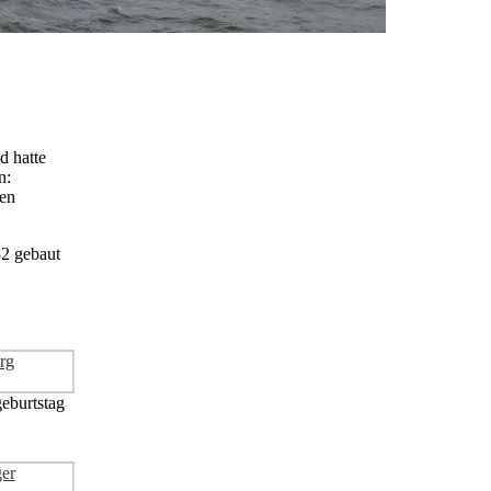
d hatte
n:
hen
82 gebaut
eburtstag