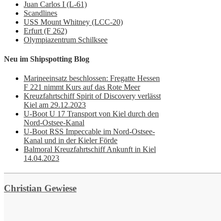
Juan Carlos I (L-61)
Scandlines
USS Mount Whitney (LCC-20)
Erfurt (F 262)
Olympiazentrum Schilksee
Neu im Shipspotting Blog
Marineeinsatz beschlossen: Fregatte Hessen
F 221 nimmt Kurs auf das Rote Meer
Kreuzfahrtschiff Spirit of Discovery verlässt
Kiel am 29.12.2023
U-Boot U 17 Transport von Kiel durch den
Nord-Ostsee-Kanal
U-Boot RSS Impeccable im Nord-Ostsee-
Kanal und in der Kieler Förde
Balmoral Kreuzfahrtschiff Ankunft in Kiel
14.04.2023
Christian Gewiese