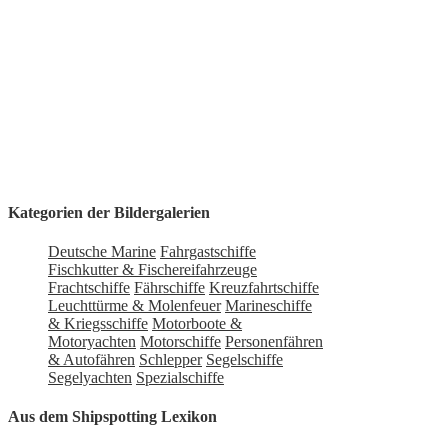
Kategorien der Bildergalerien
Deutsche Marine
Fahrgastschiffe
Fischkutter & Fischereifahrzeuge
Frachtschiffe
Fährschiffe
Kreuzfahrtschiffe
Leuchttürme & Molenfeuer
Marineschiffe
& Kriegsschiffe
Motorboote &
Motoryachten
Motorschiffe
Personenfähren
& Autofähren
Schlepper
Segelschiffe
Segelyachten
Spezialschiffe
Aus dem Shipspotting Lexikon