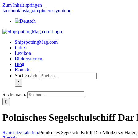
Zum Inhalt springen
facebook
instagram
pinterest
youtube
ShipspottingMag.com
Index
Lexikon
Bildergalerien
Blog
Kontakt
Suche nach:
Suche nach:
Polnisches Segelschulschiff D
Startseite
/
Galerien
/
Polnisches Segelschulschiff Dar Mlodziezy Hafe