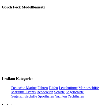
Gorch Fock Modellbausatz
Lexikon Kategorien
Deutsche Marine
Fähren
Häfen
Leuchttürme
Marineschiffe
Maritime Events
Reedereien
Schiffe
Segelschiffe
Segelschulschiffe
Sporthäfen
Yachten
Yachthäfen