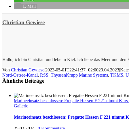
E-Mail
Christian Gewiese
Hallo, ich bin Christian und lebe in Kiel. Ich liebe das Meer und den S
Von
Christian Gewiese
|
2023-05-01T22:41:37+02:00
29.04.2023
|
Kate
Nord-Ostsee-Kanal
,
RSS
,
ThyssenKrupp Marine Systems
,
TKMS
,
U
Ähnliche Beiträge
Marineeinsatz beschlossen: Fregatte Hessen F 221 nimmt Kurs
Gallerie
Marineeinsatz beschlossen: Fregatte Hessen F 221 nimmt 
25.02.2024
|
0 Kommentare