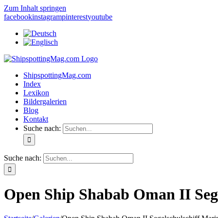
Zum Inhalt springen
facebook
instagram
pinterest
youtube
ShipspottingMag.com
Index
Lexikon
Bildergalerien
Blog
Kontakt
Suche nach:
Suche nach:
Open Ship Shabab Oman II Segel