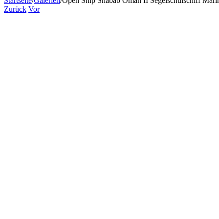
Startseite
/
Galerien
/
Open Ship Shabab Oman II Segelschulschiff Marin
Zurück
Vor