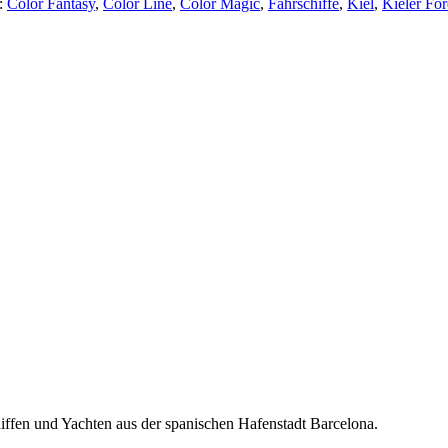
:
Color Fantasy
,
Color Line
,
Color Magic
,
Fährschiffe
,
Kiel
,
Kieler Fö
hiffen und Yachten aus der spanischen Hafenstadt Barcelona.