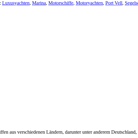
:
Luxusyachten
,
Marina
,
Motorschiffe
,
Motoryachten
,
Port Vell
,
Segels
chiffen aus verschiedenen Ländern, darunter unter anderem Deutschlan