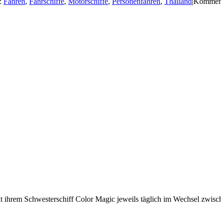
:
Fähren
,
Fährschiffe
,
Motorschiffe
,
Personenfähren
,
Thailand
|
Kommenta
t ihrem Schwesterschiff Color Magic jeweils täglich im Wechsel zwis