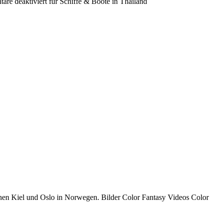
re deaktiviert
für Schiffe & Boote in Thailand
chen Kiel und Oslo in Norwegen. Bilder Color Fantasy Videos Color