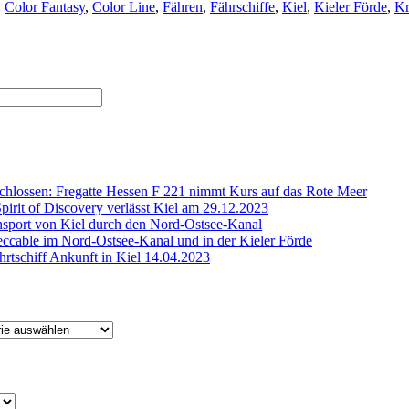
:
Color Fantasy
,
Color Line
,
Fähren
,
Fährschiffe
,
Kiel
,
Kieler Förde
,
Kr
chlossen: Fregatte Hessen F 221 nimmt Kurs auf das Rote Meer
Spirit of Discovery verlässt Kiel am 29.12.2023
sport von Kiel durch den Nord-Ostsee-Kanal
cable im Nord-Ostsee-Kanal und in der Kieler Förde
rtschiff Ankunft in Kiel 14.04.2023