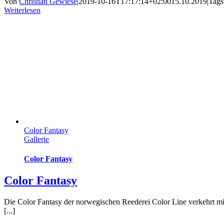
Von
Christian Gewiese
|
2019-10-16T17:17:14+02:00
15.10.2019
|
Tags
Weiterlesen
Color Fantasy
Gallerie
Color Fantasy
Color Fantasy
Die Color Fantasy der norwegischen Reederei Color Line verkehrt mi
[...]