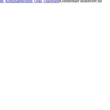
rde
,
Kreuzfahrtschiffe
,
Oslo
,
Oslofjord
|
Kommentare deaktiviert
für