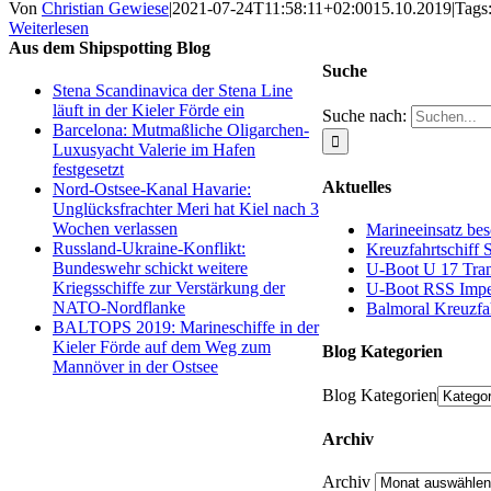
Von
Christian Gewiese
|
2021-07-24T11:58:11+02:00
15.10.2019
|
Tags
Weiterlesen
Aus dem Shipspotting Blog
Suche
Stena Scandinavica der Stena Line
läuft in der Kieler Förde ein
Suche nach:
Barcelona: Mutmaßliche Oligarchen-
Luxusyacht Valerie im Hafen
festgesetzt
Aktuelles
Nord-Ostsee-Kanal Havarie:
Unglücksfrachter Meri hat Kiel nach 3
Wochen verlassen
Marineeinsatz bes
Russland-Ukraine-Konflikt:
Kreuzfahrtschiff 
Bundeswehr schickt weitere
U-Boot U 17 Tran
Kriegsschiffe zur Verstärkung der
U-Boot RSS Impec
NATO-Nordflanke
Balmoral Kreuzfah
BALTOPS 2019: Marineschiffe in der
Kieler Förde auf dem Weg zum
Blog Kategorien
Mannöver in der Ostsee
Blog Kategorien
Archiv
Archiv