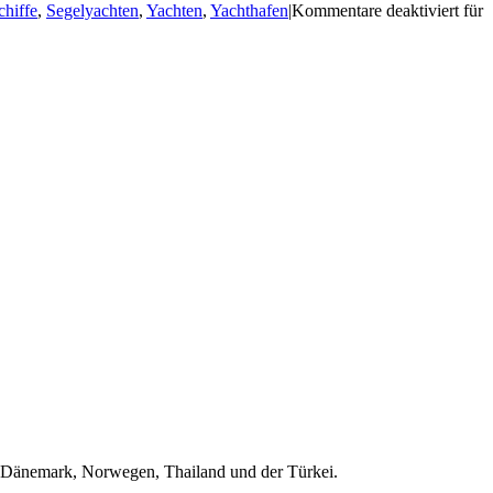
chiffe
,
Segelyachten
,
Yachten
,
Yachthafen
|
Kommentare deaktiviert
für
d, Dänemark, Norwegen, Thailand und der Türkei.