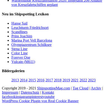
Warnemünde Kreuzfahrtsaison 2020: Insgesamt 206 Anläufe
von Kreuzfahrtschiffen geplant
Neu im Shipspotting Lexikon
Hanse Sail
Leuchtturm Friedrichsort
Scandlines
Prins Joachim
Marina Port Vell Barcelona
Olympiazentrum Schilksee
Stena Line
Color Line
Forever One
Vulcain (M611)
Bildergalerien
2013
2014
2015
2016
2017
2018
2019
2021
2022
2023
Copyright 2019 - 2021
ShipspottingMag.com
|
Tag Cloud
|
Archiv
|
Impressum
|
Datenschutz
|
Kontakt
facebook
instagram
pinterest
youtube
WordPress Cookie Plugin von Real Cookie Banner