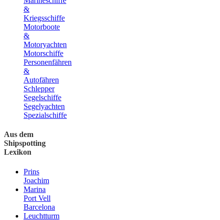
Marineschiffe
&
Kriegsschiffe
Motorboote
&
Motoryachten
Motorschiffe
Personenfähren
&
Autofähren
Schlepper
Segelschiffe
Segelyachten
Spezialschiffe
Aus dem
Shipspotting
Lexikon
Prins
Joachim
Marina
Port Vell
Barcelona
Leuchtturm