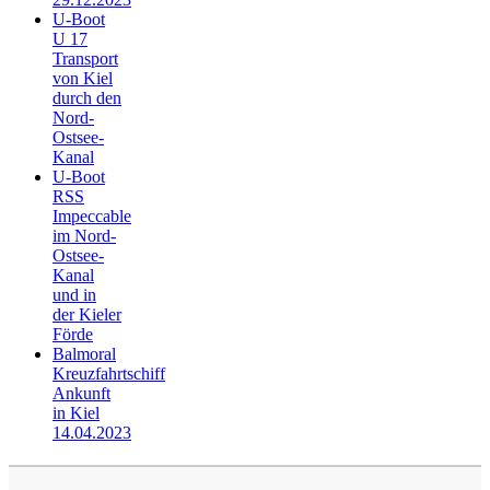
U-Boot
U 17
Transport
von Kiel
durch den
Nord-
Ostsee-
Kanal
U-Boot
RSS
Impeccable
im Nord-
Ostsee-
Kanal
und in
der Kieler
Förde
Balmoral
Kreuzfahrtschiff
Ankunft
in Kiel
14.04.2023