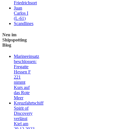
Friedrichsort
Juan
Carlos I
(L-61)
Scandlines
Neu im
Shipspotting
Blog
Marineeinsatz
beschlossen:
Fregatte
Hessen F
221
nimmt
Kurs auf
das Rote
Meer
Kreuzfahrtschiff
Spirit of
Discovery
verlässt
Kiel am
29.12.2023