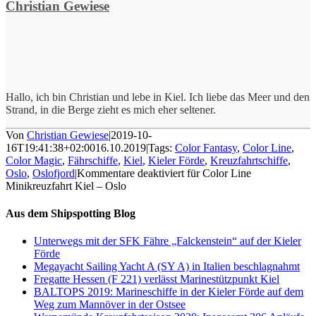
Christian Gewiese
Hallo, ich bin Christian und lebe in Kiel. Ich liebe das Meer und den
Strand, in die Berge zieht es mich eher seltener.
Von
Christian Gewiese
|
2019-10-
16T19:41:38+02:00
16.10.2019
|
Tags:
Color Fantasy
,
Color Line
,
Color Magic
,
Fährschiffe
,
Kiel
,
Kieler Förde
,
Kreuzfahrtschiffe
,
Oslo
,
Oslofjord
|
Kommentare deaktiviert
für Color Line
Minikreuzfahrt Kiel – Oslo
Aus dem Shipspotting Blog
Unterwegs mit der SFK Fähre „Falckenstein“ auf der Kieler
Förde
Megayacht Sailing Yacht A (SY A) in Italien beschlagnahmt
Fregatte Hessen (F 221) verlässt Marinestützpunkt Kiel
BALTOPS 2019: Marineschiffe in der Kieler Förde auf dem
Weg zum Mannöver in der Ostsee