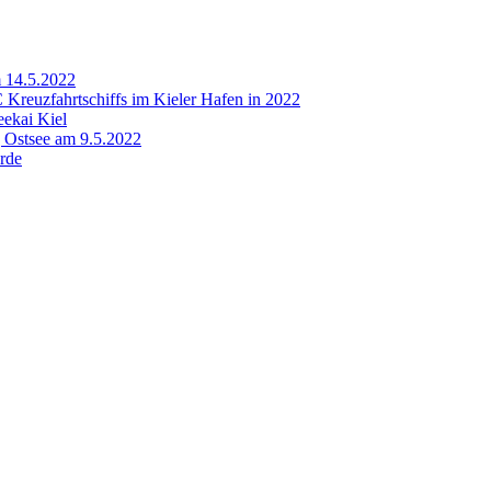
m 14.5.2022
 Kreuzfahrtschiffs im Kieler Hafen in 2022
eekai Kiel
g Ostsee am 9.5.2022
rde