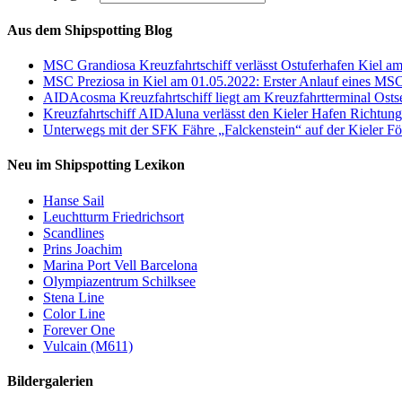
Aus dem Shipspotting Blog
MSC Grandiosa Kreuzfahrtschiff verlässt Ostuferhafen Kiel a
MSC Preziosa in Kiel am 01.05.2022: Erster Anlauf eines MSC
AIDAcosma Kreuzfahrtschiff liegt am Kreuzfahrtterminal Osts
Kreuzfahrtschiff AIDAluna verlässt den Kieler Hafen Richtun
Unterwegs mit der SFK Fähre „Falckenstein“ auf der Kieler Fö
Neu im Shipspotting Lexikon
Hanse Sail
Leuchtturm Friedrichsort
Scandlines
Prins Joachim
Marina Port Vell Barcelona
Olympiazentrum Schilksee
Stena Line
Color Line
Forever One
Vulcain (M611)
Bildergalerien