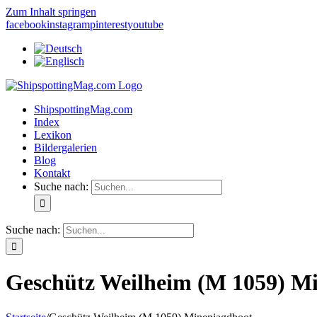
Zum Inhalt springen
facebook
instagram
pinterest
youtube
ShipspottingMag.com
Index
Lexikon
Bildergalerien
Blog
Kontakt
Suche nach:
Suche nach:
Geschütz Weilheim (M 1059) M