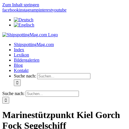
Zum Inhalt springen
facebook
instagram
pinterest
youtube
ShipspottingMag.com
Index
Lexikon
Bildergalerien
Blog
Kontakt
Suche nach:
Suche nach:
Marinestützpunkt Kiel Gorch
Fock Segelschiff