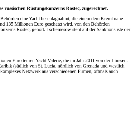
es russischen Rüstungskonzerns Rostec, zugerechnet.
he Behörden eine Yacht beschlagnahmt, die einem dem Kreml nahe
und 135 Millionen Euro geschätzt wird, von den Behörden
nzerns Rostec, gehört. Tschemesow steht auf der Sanktionsliste der
llionen Euro teuren Yacht Valerie, die im Jahr 2011 von der Lürssen-
Karibik (südlich von St. Lucia, nördlich von Grenada und westlich
in komplexes Netzwerk aus verschiedenen Firmen, oftmals auch