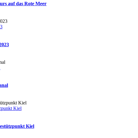
Kurs auf das Rote Meer
23
.2023
l
anal
zpunkt Kiel
stützpunkt Kiel