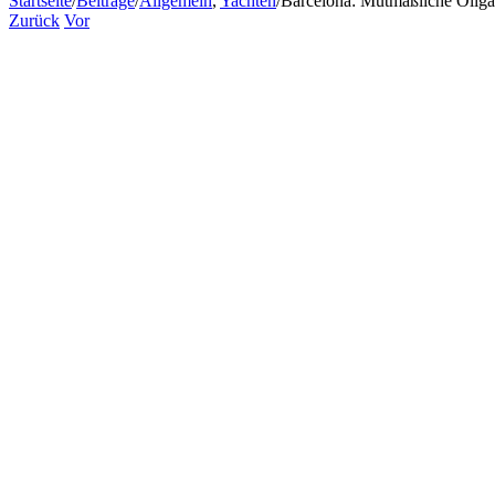
Startseite
/
Beiträge
/
Allgemein
,
Yachten
/
Barcelona: Mutmaßliche Oligar
Zurück
Vor