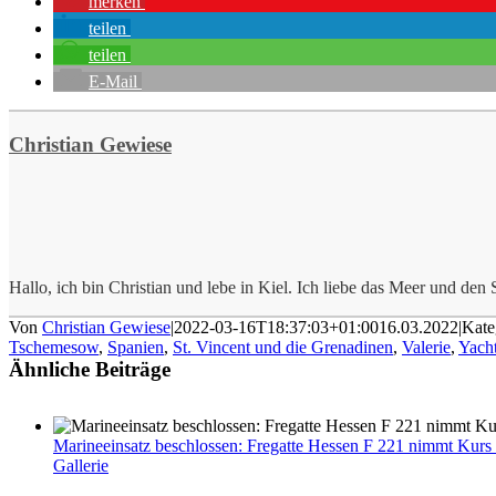
merken
teilen
teilen
E-Mail
Christian Gewiese
Hallo, ich bin Christian und lebe in Kiel. Ich liebe das Meer und den S
Von
Christian Gewiese
|
2022-03-16T18:37:03+01:00
16.03.2022
|
Kate
Tschemesow
,
Spanien
,
St. Vincent und die Grenadinen
,
Valerie
,
Yach
Ähnliche Beiträge
Marineeinsatz beschlossen: Fregatte Hessen F 221 nimmt Kurs
Gallerie