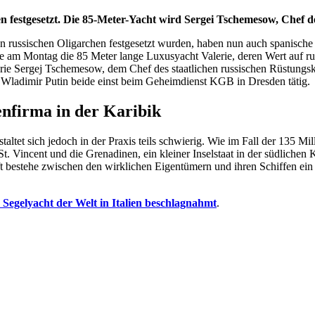
 festgesetzt. Die 85-Meter-Yacht wird Sergei Tschemesow, Chef d
on russischen Oligarchen festgesetzt wurden, haben nun auch spanisc
 am Montag die 85 Meter lange Luxusyacht Valerie, deren Wert auf r
e Sergej Tschemesow, dem Chef des staatlichen russischen Rüstungsko
ladimir Putin beide einst beim Geheimdienst KGB in Dresden tätig.
enfirma in der Karibik
ltet sich jedoch in der Praxis teils schwierig. Wie im Fall der 135 Mi
t. Vincent und die Grenadinen, ein kleiner Inselstaat in der südlichen 
Oft bestehe zwischen den wirklichen Eigentümern und ihren Schiffen e
e Segelyacht der Welt in Italien beschlagnahmt
.