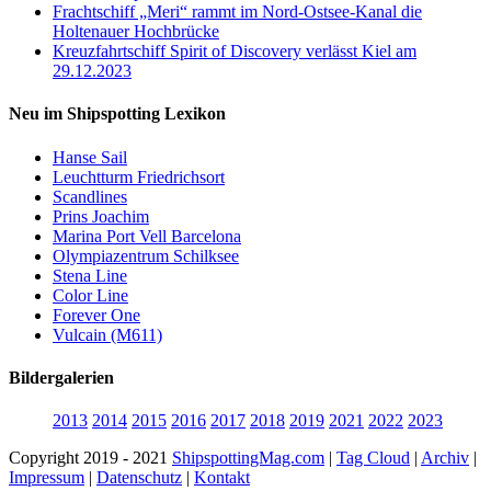
Frachtschiff „Meri“ rammt im Nord-Ostsee-Kanal die
Holtenauer Hochbrücke
Kreuzfahrtschiff Spirit of Discovery verlässt Kiel am
29.12.2023
Neu im Shipspotting Lexikon
Hanse Sail
Leuchtturm Friedrichsort
Scandlines
Prins Joachim
Marina Port Vell Barcelona
Olympiazentrum Schilksee
Stena Line
Color Line
Forever One
Vulcain (M611)
Bildergalerien
2013
2014
2015
2016
2017
2018
2019
2021
2022
2023
Copyright 2019 - 2021
ShipspottingMag.com
|
Tag Cloud
|
Archiv
|
Impressum
|
Datenschutz
|
Kontakt