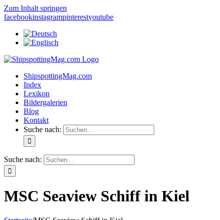
Zum Inhalt springen
facebook
instagram
pinterest
youtube
ShipspottingMag.com
Index
Lexikon
Bildergalerien
Blog
Kontakt
Suche nach:
Suche nach:
MSC Seaview Schiff in Kiel