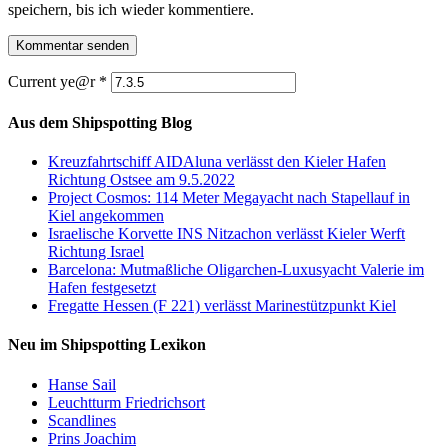
speichern, bis ich wieder kommentiere.
Current ye@r
*
Aus dem Shipspotting Blog
Kreuzfahrtschiff AIDAluna verlässt den Kieler Hafen
Richtung Ostsee am 9.5.2022
Project Cosmos: 114 Meter Megayacht nach Stapellauf in
Kiel angekommen
Israelische Korvette INS Nitzachon verlässt Kieler Werft
Richtung Israel
Barcelona: Mutmaßliche Oligarchen-Luxusyacht Valerie im
Hafen festgesetzt
Fregatte Hessen (F 221) verlässt Marinestützpunkt Kiel
Neu im Shipspotting Lexikon
Hanse Sail
Leuchtturm Friedrichsort
Scandlines
Prins Joachim