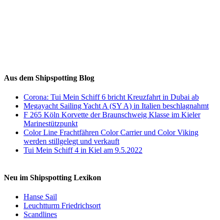
Auf Instagram folgen
Aus dem Shipspotting Blog
Corona: Tui Mein Schiff 6 bricht Kreuzfahrt in Dubai ab
Megayacht Sailing Yacht A (SY A) in Italien beschlagnahmt
F 265 Köln Korvette der Braunschweig Klasse im Kieler
Marinestützpunkt
Color Line Frachtfähren Color Carrier und Color Viking
werden stillgelegt und verkauft
Tui Mein Schiff 4 in Kiel am 9.5.2022
Neu im Shipspotting Lexikon
Hanse Sail
Leuchtturm Friedrichsort
Scandlines