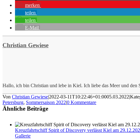
merken
teilen
teilen
E-Mail
Christian Gewiese
Hallo, ich bin Christian und lebe in Kiel. Ich liebe das Meer und den S
Von
Christian Gewiese
|
2022-03-11T10:22:46+01:00
05.03.2022
|
Kate
Petersburg
,
Sommersaison 2022
|
0 Kommentare
Ähnliche Beiträge
Kreuzfahrtschiff Spirit of Discovery verlässt Kiel am 29.12.20
Gallerie