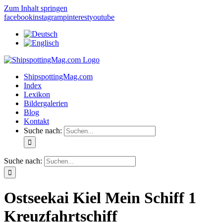
Zum Inhalt springen
facebook
instagram
pinterest
youtube
ShipspottingMag.com
Index
Lexikon
Bildergalerien
Blog
Kontakt
Suche nach:
Suche nach:
Ostseekai Kiel Mein Schiff 1
Kreuzfahrtschiff