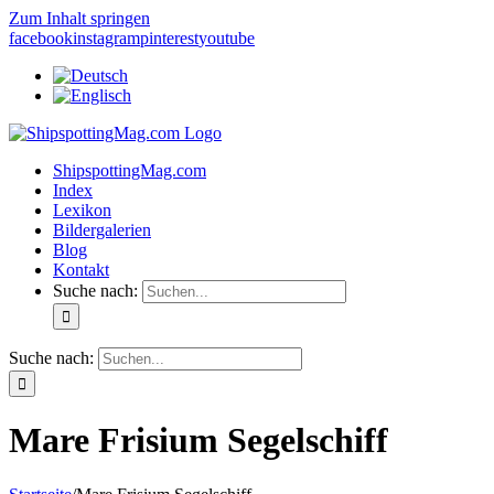
Zum Inhalt springen
facebook
instagram
pinterest
youtube
ShipspottingMag.com
Index
Lexikon
Bildergalerien
Blog
Kontakt
Suche nach:
Suche nach:
Mare Frisium Segelschiff