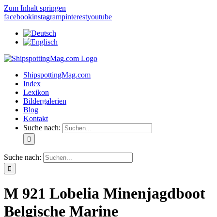
Zum Inhalt springen
facebook
instagram
pinterest
youtube
ShipspottingMag.com
Index
Lexikon
Bildergalerien
Blog
Kontakt
Suche nach:
Suche nach:
M 921 Lobelia Minenjagdboot
Belgische Marine