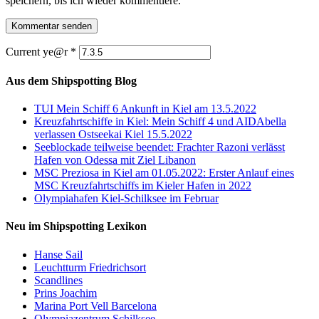
speichern, bis ich wieder kommentiere.
Current ye@r
*
Aus dem Shipspotting Blog
TUI Mein Schiff 6 Ankunft in Kiel am 13.5.2022
Kreuzfahrtschiffe in Kiel: Mein Schiff 4 und AIDAbella
verlassen Ostseekai Kiel 15.5.2022
Seeblockade teilweise beendet: Frachter Razoni verlässt
Hafen von Odessa mit Ziel Libanon
MSC Preziosa in Kiel am 01.05.2022: Erster Anlauf eines
MSC Kreuzfahrtschiffs im Kieler Hafen in 2022
Olympiahafen Kiel-Schilksee im Februar
Neu im Shipspotting Lexikon
Hanse Sail
Leuchtturm Friedrichsort
Scandlines
Prins Joachim
Marina Port Vell Barcelona
Olympiazentrum Schilksee