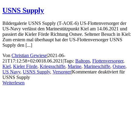
USNS Supply
Bildergalerie USNS Supply (T-AOE-6) US-Flottenversorger der
US-Navy verlässt den Marinestützpunkt Kiel am 14.06.2021 und
passiert die Kieler Förde Richtung Ostsee. Seltener Besuch in Kiel:
Zum erstem mal überhaupt hat der US-Flottenversorger USNS
Supply den [...]
Von
Christian Gewiese
|
2021-06-
21T17:12:58+02:00
18.06.2021
|
Tags:
Baltops
,
Flottenversorger
,
Kiel
,
Kieler Förde
,
Kriegsschiffe
,
Marine
,
Marineschiffe
,
Ostsee
,
US Navy
,
USNS Supply
,
Versorger
|
Kommentare deaktiviert
für
USNS Supply
Weiterlesen