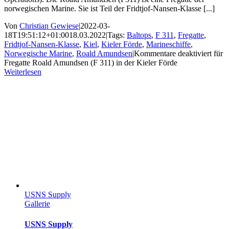
norwegischen Marine. Sie ist Teil der Fridtjof-Nansen-Klasse [...]
Von
Christian Gewiese
|
2022-03-
18T19:51:12+01:00
18.03.2022
|
Tags:
Baltops
,
F 311
,
Fregatte
,
Fridtjof-Nansen-Klasse
,
Kiel
,
Kieler Förde
,
Marineschiffe
,
Norwegische Marine
,
Roald Amundsen
|
Kommentare deaktiviert
für
Fregatte Roald Amundsen (F 311) in der Kieler Förde
Weiterlesen
USNS Supply
Gallerie
USNS Supply