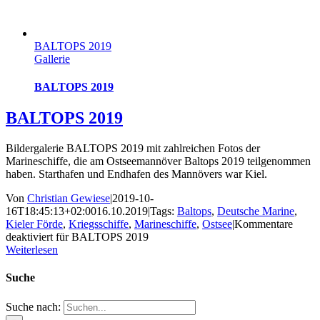
BALTOPS 2019
Gallerie
BALTOPS 2019
BALTOPS 2019
Bildergalerie BALTOPS 2019 mit zahlreichen Fotos der
Marineschiffe, die am Ostseemannöver Baltops 2019 teilgenommen
haben. Starthafen und Endhafen des Mannövers war Kiel.
Von
Christian Gewiese
|
2019-10-
16T18:45:13+02:00
16.10.2019
|
Tags:
Baltops
,
Deutsche Marine
,
Kieler Förde
,
Kriegsschiffe
,
Marineschiffe
,
Ostsee
|
Kommentare
deaktiviert
für BALTOPS 2019
Weiterlesen
Suche
Suche nach: