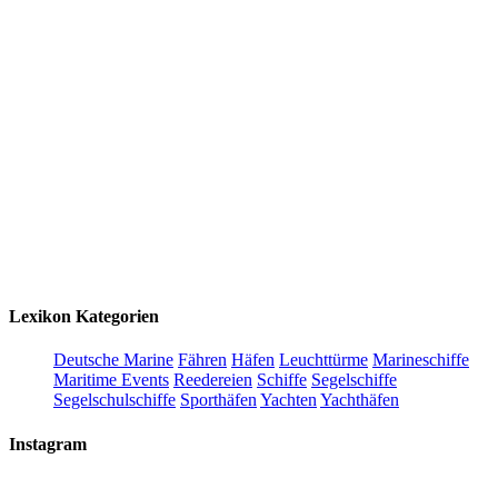
Lexikon Kategorien
Deutsche Marine
Fähren
Häfen
Leuchttürme
Marineschiffe
Maritime Events
Reedereien
Schiffe
Segelschiffe
Segelschulschiffe
Sporthäfen
Yachten
Yachthäfen
Instagram