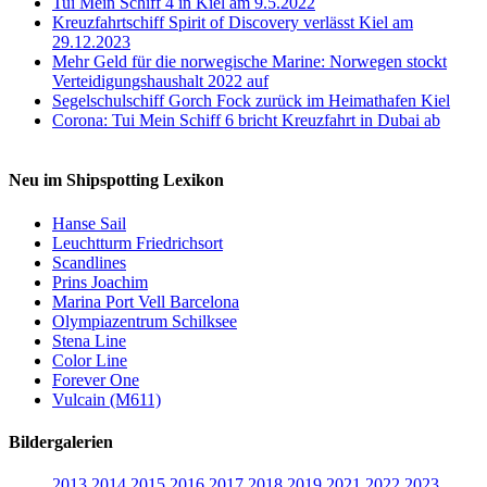
Tui Mein Schiff 4 in Kiel am 9.5.2022
Kreuzfahrtschiff Spirit of Discovery verlässt Kiel am
29.12.2023
Mehr Geld für die norwegische Marine: Norwegen stockt
Verteidigungshaushalt 2022 auf
Segelschulschiff Gorch Fock zurück im Heimathafen Kiel
Corona: Tui Mein Schiff 6 bricht Kreuzfahrt in Dubai ab
Neu im Shipspotting Lexikon
Hanse Sail
Leuchtturm Friedrichsort
Scandlines
Prins Joachim
Marina Port Vell Barcelona
Olympiazentrum Schilksee
Stena Line
Color Line
Forever One
Vulcain (M611)
Bildergalerien
2013
2014
2015
2016
2017
2018
2019
2021
2022
2023