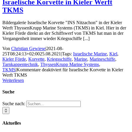
Israelische Korvette in Kieler Werft
TKMS
Bildergalerie Israelische Korvette "INS Nitzachon" in der Kieler
Werft ThyssenKrupp Marine Systems (TKMS) in Kiel. Hier in der
Kieler Förde direkt an der Schiffswerf von TKMS hat man in der
Vergangenheit immer wieder Kriegsschiffe [...]
Von
Christian Gewiese
|
2021-08-
25T08:24:13+02:00
25.08.2021
|
Tags:
Israelische Marine
,
Kiel
,
Kieler Förde
,
Korvette
,
Kriegsschiffe
,
Marine
,
Marineschiffe
,
Tarnkappentechnik
,
ThyssenKrupp Marine Systems
,
TKMS
|
Kommentare deaktiviert
für Israelische Korvette in Kieler
Werft TKMS
Weiterlesen
Suche
Suche nach:
Aktuelles