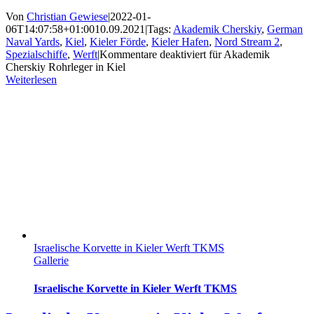
Von
Christian Gewiese
|
2022-01-
06T14:07:58+01:00
10.09.2021
|
Tags:
Akademik Cherskiy
,
German
Naval Yards
,
Kiel
,
Kieler Förde
,
Kieler Hafen
,
Nord Stream 2
,
Spezialschiffe
,
Werft
|
Kommentare deaktiviert
für Akademik
Cherskiy Rohrleger in Kiel
Weiterlesen
Israelische Korvette in Kieler Werft TKMS
Gallerie
Israelische Korvette in Kieler Werft TKMS