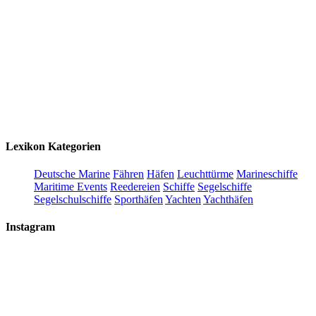
Lexikon Kategorien
Deutsche Marine
Fähren
Häfen
Leuchttürme
Marineschiffe
Maritime Events
Reedereien
Schiffe
Segelschiffe
Segelschulschiffe
Sporthäfen
Yachten
Yachthäfen
Instagram