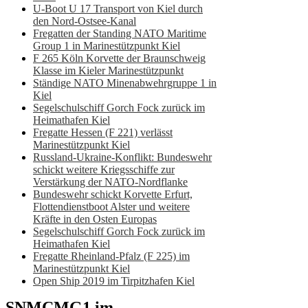
U-Boot U 17 Transport von Kiel durch
den Nord-Ostsee-Kanal
Fregatten der Standing NATO Maritime
Group 1 in Marinestützpunkt Kiel
F 265 Köln Korvette der Braunschweig
Klasse im Kieler Marinestützpunkt
Ständige NATO Minenabwehrgruppe 1 in
Kiel
Segelschulschiff Gorch Fock zurück im
Heimathafen Kiel
Fregatte Hessen (F 221) verlässt
Marinestützpunkt Kiel
Russland-Ukraine-Konflikt: Bundeswehr
schickt weitere Kriegsschiffe zur
Verstärkung der NATO-Nordflanke
Bundeswehr schickt Korvette Erfurt,
Flottendienstboot Alster und weitere
Kräfte in den Osten Europas
Segelschulschiff Gorch Fock zurück im
Heimathafen Kiel
Fregatte Rheinland-Pfalz (F 225) im
Marinestützpunkt Kiel
Open Ship 2019 im Tirpitzhafen Kiel
SNMCMG1 im