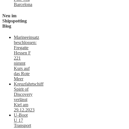
Barcelona
Neu im
Shipspotting
Blog
Marineeinsatz
beschlossen:
Fregatte
Hessen F
221
nimmt
Kurs auf
das Rote
Meer
Kreuzfahrtschiff
Spirit of
Discovery
verlässt
Kiel am
29.12.2023
U-Boot
U 17
Transport