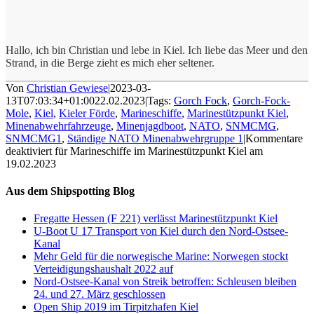
Hallo, ich bin Christian und lebe in Kiel. Ich liebe das Meer und den
Strand, in die Berge zieht es mich eher seltener.
Von
Christian Gewiese
|
2023-03-
13T07:03:34+01:00
22.02.2023
|
Tags:
Gorch Fock
,
Gorch-Fock-
Mole
,
Kiel
,
Kieler Förde
,
Marineschiffe
,
Marinestützpunkt Kiel
,
Minenabwehrfahrzeuge
,
Minenjagdboot
,
NATO
,
SNMCMG
,
SNMCMG1
,
Ständige NATO Minenabwehrgruppe 1
|
Kommentare
deaktiviert
für Marineschiffe im Marinestützpunkt Kiel am
19.02.2023
Aus dem Shipspotting Blog
Fregatte Hessen (F 221) verlässt Marinestützpunkt Kiel
U-Boot U 17 Transport von Kiel durch den Nord-Ostsee-
Kanal
Mehr Geld für die norwegische Marine: Norwegen stockt
Verteidigungshaushalt 2022 auf
Nord-Ostsee-Kanal von Streik betroffen: Schleusen bleiben
24. und 27. März geschlossen
Open Ship 2019 im Tirpitzhafen Kiel