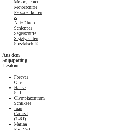
Motoryachten
Motorschiffe
Personenfähren
&
Autofähren
Schlepper
Segelschiffe
Segelyachten
Spezialschiffe
Aus dem
Shipspotting
Lexikon
Forever
One
Hanse
Sail
Olympiazentrum
Schilksee
Juan
Carlos I
(L-61)
Marina
Port Vell