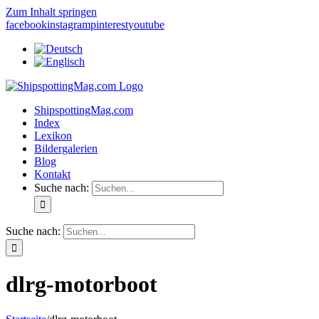
Zum Inhalt springen
facebook
instagram
pinterest
youtube
ShipspottingMag.com
Index
Lexikon
Bildergalerien
Blog
Kontakt
Suche nach:
Suche nach:
dlrg-motorboot