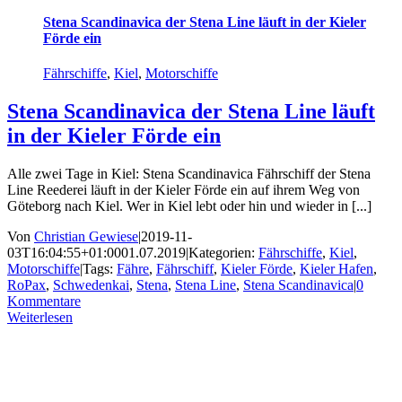
Stena Scandinavica der Stena Line läuft in der Kieler
Förde ein
Fährschiffe
,
Kiel
,
Motorschiffe
Stena Scandinavica der Stena Line läuft
in der Kieler Förde ein
Alle zwei Tage in Kiel: Stena Scandinavica Fährschiff der Stena
Line Reederei läuft in der Kieler Förde ein auf ihrem Weg von
Göteborg nach Kiel. Wer in Kiel lebt oder hin und wieder in [...]
Von
Christian Gewiese
|
2019-11-
03T16:04:55+01:00
01.07.2019
|
Kategorien:
Fährschiffe
,
Kiel
,
Motorschiffe
|
Tags:
Fähre
,
Fährschiff
,
Kieler Förde
,
Kieler Hafen
,
RoPax
,
Schwedenkai
,
Stena
,
Stena Line
,
Stena Scandinavica
|
0
Kommentare
Weiterlesen