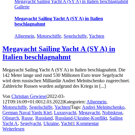
Megayacht Sailing Yacht A (SY A) in Italien beschlagnahmt
Gallerie
Megayacht Sailing Yacht A (SY A) in Italien
beschlagnahmt
Allgemein
,
Motorschiffe
,
Segelschiffe
,
Yachten
Megayacht Sailing Yacht A (SY A) in
Italien beschlagnahmt
Megayacht Sailing Yacht A (SY A) in Italien beschlagnahmt. Die
142 Meter lange und rund 530 Millionen Euro teure Segelyacht
wird dem russischen Milliardär Andrei Melnitschenko zugerechnet.
Zahlreiche Russen wurden aufgrund des Kriegs in [...]
Von
Christian Gewiese
|
2022-03-
12T09:16:09+01:00
12.03.2022
|
Kategorien:
Allgemein
,
Motorschiffe
,
Segelschiffe
,
Yachten
|
Tags:
Andrei Melnitschenko
,
German Naval Yards Kiel
,
Luxusyacht
,
Megayacht
,
Nobiskrug
,
Oligarch
,
Russe
,
Russland
,
Russland-Ukraine-Konflikt
,
Sailing
Yacht A
,
Segelyacht
,
Ukraine
,
Yacht
|
1 Kommentar
Weiterlesen