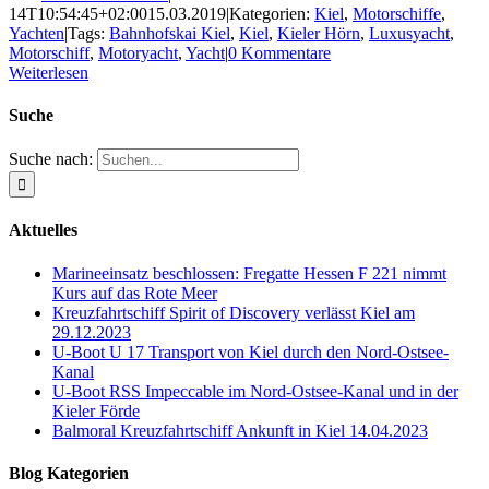
14T10:54:45+02:00
15.03.2019
|
Kategorien:
Kiel
,
Motorschiffe
,
Yachten
|
Tags:
Bahnhofskai Kiel
,
Kiel
,
Kieler Hörn
,
Luxusyacht
,
Motorschiff
,
Motoryacht
,
Yacht
|
0 Kommentare
Weiterlesen
Suche
Suche nach:
Aktuelles
Marineeinsatz beschlossen: Fregatte Hessen F 221 nimmt
Kurs auf das Rote Meer
Kreuzfahrtschiff Spirit of Discovery verlässt Kiel am
29.12.2023
U-Boot U 17 Transport von Kiel durch den Nord-Ostsee-
Kanal
U-Boot RSS Impeccable im Nord-Ostsee-Kanal und in der
Kieler Förde
Balmoral Kreuzfahrtschiff Ankunft in Kiel 14.04.2023
Blog Kategorien