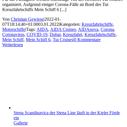
organisiert. Aufgrund einiger Corona-Fälle an Bord des Tui
Kreuzfahrtschiffs Mein Schiff 6 [...]
Von
Christian Gewiese
|
2022-01-
07T18:14:40+01:00
03.01.2022
|
Kategorien:
Kreuzfahrtschiffe
,
Motorschiffe
|
Tags:
AIDA
,
AIDA Cruises
,
AIDAnova
,
Corona
,
Coronavirus
,
COVID-19
,
Dubai
,
Kreuzfahrt
,
Kreuzfahrtschiffe
,
Mein Schiff
,
Mein Schiff 6
,
Tui Cruises
|
0 Kommentare
Weiterlesen
Stena Scandinavica der Stena Line läuft in der Kieler Förde
ein
Gallerie