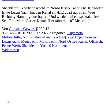
Shackleton Expeditionsyacht im Nord-Ostsee-Kanal: Die 107 Meter
lange Luxus Yacht hat den Kanal am 4.12.2022 auf ihrem Weg
Richtung Hamburg durchquert. Und wieder mal ein spektakuläres
Schiff im Mord-Ostsee-Kanal. Hier fährt die 107 Meter [...]
Von
Christian Gewiese
|
2022-12-
05T14:22:16+01:00
05.12.2022
|
Kategorien:
Allgemein
,
Motorschiffe
,
Nord-Ostsee-Kanal
,
Yachten
|
Tags:
Expeditionsyacht
,
Luxusyacht
,
Megayacht
,
Motoryacht
,
Nord-Ostsee-Kanal
,
Oligarch
,
Peene-Werft
,
Shackleton
,
Yacht
|
0 Kommentare
Weiterlesen