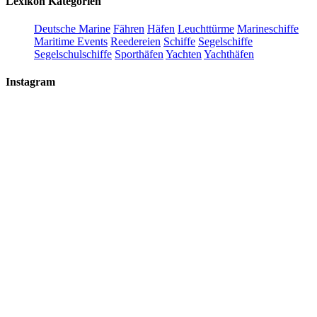
Lexikon Kategorien
Deutsche Marine
Fähren
Häfen
Leuchttürme
Marineschiffe
Maritime Events
Reedereien
Schiffe
Segelschiffe
Segelschulschiffe
Sporthäfen
Yachten
Yachthäfen
Instagram