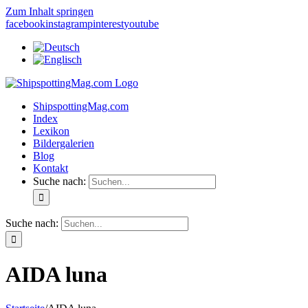
Zum Inhalt springen
facebook
instagram
pinterest
youtube
ShipspottingMag.com
Index
Lexikon
Bildergalerien
Blog
Kontakt
Suche nach:
Suche nach:
AIDA luna