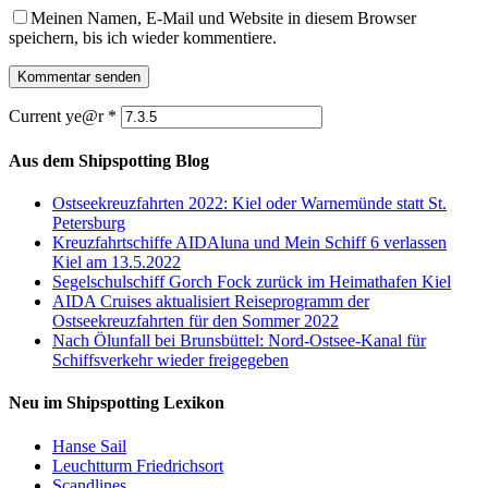
Meinen Namen, E-Mail und Website in diesem Browser
speichern, bis ich wieder kommentiere.
Current ye@r
*
Aus dem Shipspotting Blog
Ostseekreuzfahrten 2022: Kiel oder Warnemünde statt St.
Petersburg
Kreuzfahrtschiffe AIDAluna und Mein Schiff 6 verlassen
Kiel am 13.5.2022
Segelschulschiff Gorch Fock zurück im Heimathafen Kiel
AIDA Cruises aktualisiert Reiseprogramm der
Ostseekreuzfahrten für den Sommer 2022
Nach Ölunfall bei Brunsbüttel: Nord-Ostsee-Kanal für
Schiffsverkehr wieder freigegeben
Neu im Shipspotting Lexikon
Hanse Sail
Leuchtturm Friedrichsort
Scandlines