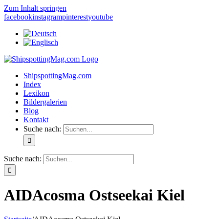
Zum Inhalt springen
facebook
instagram
pinterest
youtube
ShipspottingMag.com
Index
Lexikon
Bildergalerien
Blog
Kontakt
Suche nach:
Suche nach:
AIDAcosma Ostseekai Kiel