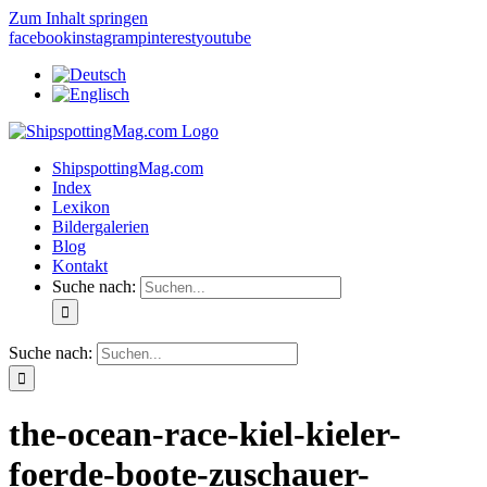
Zum Inhalt springen
facebook
instagram
pinterest
youtube
ShipspottingMag.com
Index
Lexikon
Bildergalerien
Blog
Kontakt
Suche nach:
Suche nach:
the-ocean-race-kiel-kieler-
foerde-boote-zuschauer-