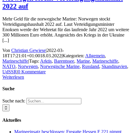
2022 auf
Mehr Geld für die norwegische Marine: Norwegen stockt
Verteidigungshaushalt 2022 auf. Laut Verteidigungsminister
Enoksen werde der Wehretat für das laufende Jahr 2022 um weitere
300 Millionen Euro erhöht. Angesichts des Kriegs in der Ukraine
[...]
Von
Christian Gewiese
|
2022-03-
18T17:21:01+01:00
18.03.2022
|
Kategorien:
Allgemein
,
Marineschiffe
|
Tags:
Arktis
,
Barentssee
,
Marine
,
Marineschiffe
,
NATO
,
Norwegen
,
Norwegische Marine
,
Russland
,
Skandinavien
,
UdSSR
|
0 Kommentare
Weiterlesen
Suche
Suche nach:
Aktuelles
Marineeinsatz beschlossen: Fregatte Hessen F 221 nimmt