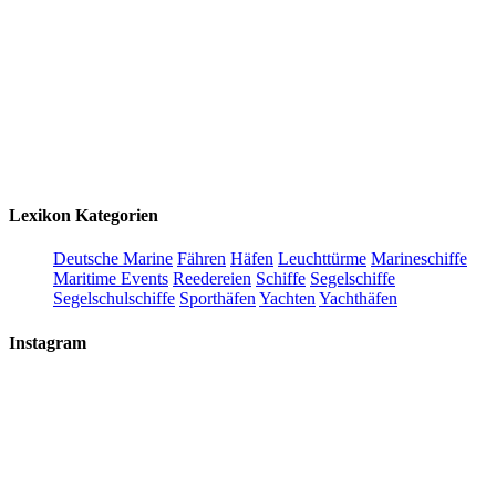
Lexikon Kategorien
Deutsche Marine
Fähren
Häfen
Leuchttürme
Marineschiffe
Maritime Events
Reedereien
Schiffe
Segelschiffe
Segelschulschiffe
Sporthäfen
Yachten
Yachthäfen
Instagram