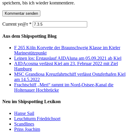
speichern, bis ich wieder kommentiere.
Current ye@r
*
Aus dem Shipspotting Blog
F 265 Köln Korvette der Braunschweig Klasse im Kieler
Marinestützpunkt
Leinen los: Erstauslauf AIDAluna am 05.09.2021 ab Kiel
AIDAcosma verlässt Kiel am 23. Februar 2022 mit Ziel
Hamburg
MSC Grandiosa Kreuzfahrtschiff verlässt Ostuferhafen Kiel
am 14.5.2022
Frachtschiff „Meri“ rammt im Nord-Ostsee-Kanal die
Holtenauer Hochbrücke
Neu im Shipspotting Lexikon
Hanse Sail
Leuchtturm Friedrichsort
Scandlines
Prins Joachim