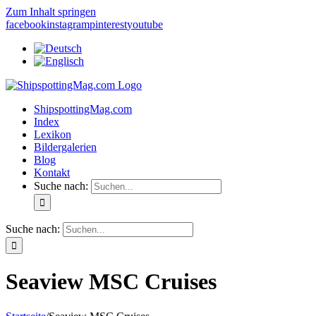
Zum Inhalt springen
facebook
instagram
pinterest
youtube
ShipspottingMag.com
Index
Lexikon
Bildergalerien
Blog
Kontakt
Suche nach:
Suche nach:
Seaview MSC Cruises