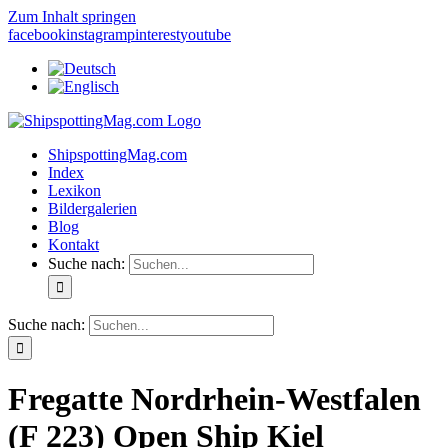
Zum Inhalt springen
facebook
instagram
pinterest
youtube
ShipspottingMag.com
Index
Lexikon
Bildergalerien
Blog
Kontakt
Suche nach:
Suche nach:
Fregatte Nordrhein-Westfalen
(F 223) Open Ship Kiel