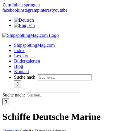
Zum Inhalt springen
facebook
instagram
pinterest
youtube
ShipspottingMag.com
Index
Lexikon
Bildergalerien
Blog
Kontakt
Suche nach:
Suche nach:
Schiffe Deutsche Marine