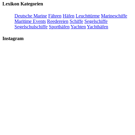
Lexikon Kategorien
Deutsche Marine
Fähren
Häfen
Leuchttürme
Marineschiffe
Maritime Events
Reedereien
Schiffe
Segelschiffe
Segelschulschiffe
Sporthäfen
Yachten
Yachthäfen
Instagram