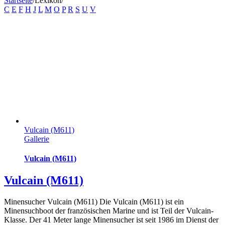
Startseite
/
Lexikon
/
C
E
F
H
J
L
M
O
P
R
S
U
V
Vulcain (M611)
Gallerie
Vulcain (M611)
Vulcain (M611)
Minensucher Vulcain (M611) Die Vulcain (M611) ist ein
Minensuchboot der französischen Marine und ist Teil der Vulcain-
Klasse. Der 41 Meter lange Minensucher ist seit 1986 im Dienst der