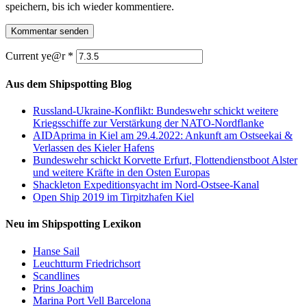
speichern, bis ich wieder kommentiere.
Current ye@r
*
Aus dem Shipspotting Blog
Russland-Ukraine-Konflikt: Bundeswehr schickt weitere
Kriegsschiffe zur Verstärkung der NATO-Nordflanke
AIDAprima in Kiel am 29.4.2022: Ankunft am Ostseekai &
Verlassen des Kieler Hafens
Bundeswehr schickt Korvette Erfurt, Flottendienstboot Alster
und weitere Kräfte in den Osten Europas
Shackleton Expeditionsyacht im Nord-Ostsee-Kanal
Open Ship 2019 im Tirpitzhafen Kiel
Neu im Shipspotting Lexikon
Hanse Sail
Leuchtturm Friedrichsort
Scandlines
Prins Joachim
Marina Port Vell Barcelona