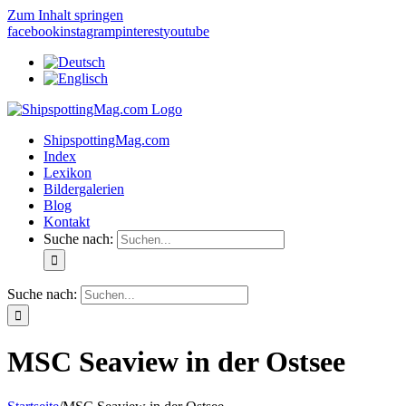
Zum Inhalt springen
facebook
instagram
pinterest
youtube
ShipspottingMag.com
Index
Lexikon
Bildergalerien
Blog
Kontakt
Suche nach:
Suche nach:
MSC Seaview in der Ostsee