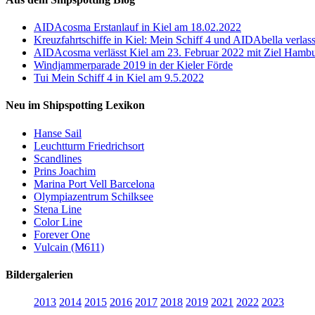
AIDAcosma Erstanlauf in Kiel am 18.02.2022
Kreuzfahrtschiffe in Kiel: Mein Schiff 4 und AIDAbella verlas
AIDAcosma verlässt Kiel am 23. Februar 2022 mit Ziel Hamb
Windjammerparade 2019 in der Kieler Förde
Tui Mein Schiff 4 in Kiel am 9.5.2022
Neu im Shipspotting Lexikon
Hanse Sail
Leuchtturm Friedrichsort
Scandlines
Prins Joachim
Marina Port Vell Barcelona
Olympiazentrum Schilksee
Stena Line
Color Line
Forever One
Vulcain (M611)
Bildergalerien
2013
2014
2015
2016
2017
2018
2019
2021
2022
2023