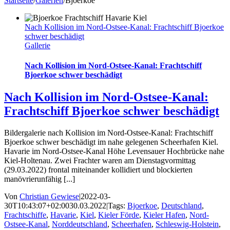
Startseite
/
Galerien
/
Bjoerkoe
Nach Kollision im Nord-Ostsee-Kanal: Frachtschiff Bjoerkoe
schwer beschädigt
Gallerie
Nach Kollision im Nord-Ostsee-Kanal: Frachtschiff
Bjoerkoe schwer beschädigt
Nach Kollision im Nord-Ostsee-Kanal:
Frachtschiff Bjoerkoe schwer beschädigt
Bildergalerie nach Kollision im Nord-Ostsee-Kanal: Frachtschiff
Bjoerkoe schwer beschädigt im nahe gelegenen Scheerhafen Kiel.
Havarie im Nord-Ostsee-Kanal Höhe Levensauer Hochbrücke nahe
Kiel-Holtenau. Zwei Frachter waren am Dienstagvormittag
(29.03.2022) frontal miteinander kollidiert und blockierten
manövrierunfähig [...]
Von
Christian Gewiese
|
2022-03-
30T10:43:07+02:00
30.03.2022
|
Tags:
Bjoerkoe
,
Deutschland
,
Frachtschiffe
,
Havarie
,
Kiel
,
Kieler Förde
,
Kieler Hafen
,
Nord-
Ostsee-Kanal
,
Norddeutschland
,
Scheerhafen
,
Schleswig-Holstein
,