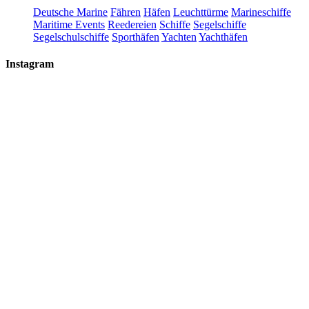
Deutsche Marine
Fähren
Häfen
Leuchttürme
Marineschiffe
Maritime Events
Reedereien
Schiffe
Segelschiffe
Segelschulschiffe
Sporthäfen
Yachten
Yachthäfen
Instagram