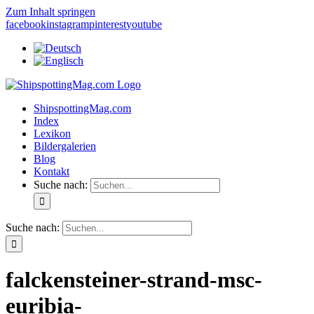
Zum Inhalt springen
facebook
instagram
pinterest
youtube
ShipspottingMag.com
Index
Lexikon
Bildergalerien
Blog
Kontakt
Suche nach:
Suche nach:
falckensteiner-strand-msc-
euribia-