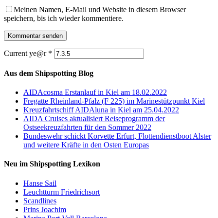
Meinen Namen, E-Mail und Website in diesem Browser
speichern, bis ich wieder kommentiere.
Current ye@r
*
Aus dem Shipspotting Blog
AIDAcosma Erstanlauf in Kiel am 18.02.2022
Fregatte Rheinland-Pfalz (F 225) im Marinestützpunkt Kiel
Kreuzfahrtschiff AIDAluna in Kiel am 25.04.2022
AIDA Cruises aktualisiert Reiseprogramm der
Ostseekreuzfahrten für den Sommer 2022
Bundeswehr schickt Korvette Erfurt, Flottendienstboot Alster
und weitere Kräfte in den Osten Europas
Neu im Shipspotting Lexikon
Hanse Sail
Leuchtturm Friedrichsort
Scandlines
Prins Joachim