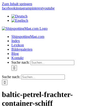
Zum Inhalt springen
facebook
instagram
pinterest
youtube
ShipspottingMag.com
Index
Lexikon
Bildergalerien
Blog
Kontakt
Suche nach:
Suche nach:
baltic-petrel-frachter-
container-schiff