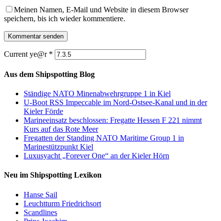
Meinen Namen, E-Mail und Website in diesem Browser
speichern, bis ich wieder kommentiere.
Current ye@r
*
Aus dem Shipspotting Blog
Ständige NATO Minenabwehrgruppe 1 in Kiel
U-Boot RSS Impeccable im Nord-Ostsee-Kanal und in der
Kieler Förde
Marineeinsatz beschlossen: Fregatte Hessen F 221 nimmt
Kurs auf das Rote Meer
Fregatten der Standing NATO Maritime Group 1 in
Marinestützpunkt Kiel
Luxusyacht „Forever One“ an der Kieler Hörn
Neu im Shipspotting Lexikon
Hanse Sail
Leuchtturm Friedrichsort
Scandlines