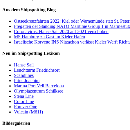
Aus dem Shipspotting Blog
Ostseekreuzfahrten 2022: Kiel oder Warnemünde statt St. Pete
Fregatten der Standing NATO Maritime Group 1 in Marinestüt
Coronavirus: Hanse Sail 2020 auf 2021 verschoben
MS Hamburg zu Gast im Kieler Hafen
Israelische Korvette INS Nitzachon verlässt Kieler Werft Richtu
Neu im Shipspotting Lexikon
Hanse Sail
Leuchtturm Friedrichsort
Scandlines
Prins Joachim
Marina Port Vell Barcelona
Olympiazentrum Schilksee
Stena Line
Color Line
Forever One
Vulcain (M611)
Bildergalerien