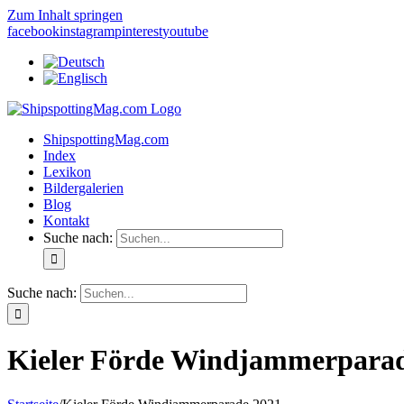
Zum Inhalt springen
facebook
instagram
pinterest
youtube
ShipspottingMag.com
Index
Lexikon
Bildergalerien
Blog
Kontakt
Suche nach:
Suche nach:
Kieler Förde Windjammerparad